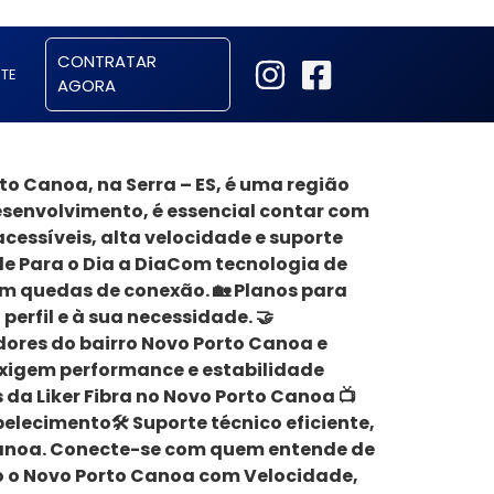
CONTRATAR
TE
AGORA
rto Canoa, na Serra – ES, é uma região
esenvolvimento, é essencial contar com
acessíveis, alta velocidade e suporte
ade Para o Dia a DiaCom tecnologia de
sem quedas de conexão. 🏡 Planos para
erfil e à sua necessidade. 🤝
res do bairro Novo Porto Canoa e
 exigem performance e estabilidade
da Liker Fibra no Novo Porto Canoa 📺
lecimento🛠 Suporte técnico eficiente,
Canoa. Conecte-se com quem entende de
ndo o Novo Porto Canoa com Velocidade,