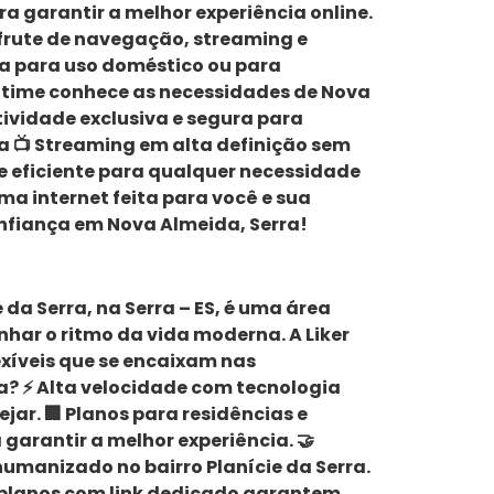
ra garantir a melhor experiência online.
sfrute de navegação, streaming e
ja para uso doméstico ou para
so time conhece as necessidades de Nova
ividade exclusiva e segura para
a 📺 Streaming em alta definição sem
e eficiente para qualquer necessidade
ma internet feita para você e sua
confiança em Nova Almeida, Serra!
ie da Serra, na Serra – ES, é uma área
har o ritmo da vida moderna. A Liker
exíveis que se encaixam nas
rra? ⚡ Alta velocidade com tecnologia
ar. 🏢 Planos para residências e
arantir a melhor experiência. 🤝
humanizado no bairro Planície da Serra.
 planos com link dedicado garantem