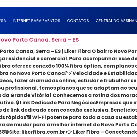
ESA
INTERNET PARA EVENTOS
CONTATOS
CENTRAL DO ASSINAN
Novo Porto Canoa, Serra – ES
Porto Canoa, Serra – ES | Liker Fibra O bairro Novo Po
nça residencial e comercial. Para acompanhar esse d
Fibra oferece conexão 100% fibra óptica, com planos 
r Fibra no Novo Porto Canoa? ⚡ Velocidade e Estabilid
vídeos, fazer chamadas online, estudar e trabalhar 
 profissional, temos planos que se adaptam ao seu p
a Grande Vitória! Conhecemos a rotina dos morado
lutivo. 🔒 Link Dedicado Para NegóciosEmpresas que
e link dedicado com conexão exclusiva. Benefícios 
rápidos📶 Wi-Fi potente para toda a casa ou estabe
ra de mudar para a melhor internet do Novo Porto 
🌐 Site: likerfibra.com.br 👉 Liker Fibra – Conecta