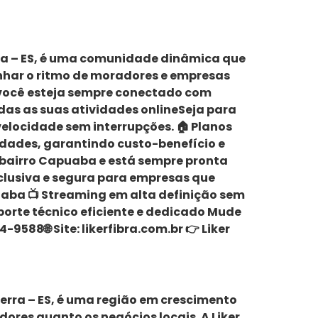
Serra – ES, é uma comunidade dinâmica que
nhar o ritmo de moradores e empresas
e você esteja sempre conectado com
odas as suas atividades onlineSeja para
 velocidade sem interrupções. 🏠 Planos
dades, garantindo custo-benefício e
 bairro Capuaba e está sempre pronta
clusiva e segura para empresas que
puaba 📺 Streaming em alta definição sem
orte técnico eficiente e dedicado Mude
9588🌐 Site: likerfibra.com.br 👉 Liker
a Serra – ES, é uma região em crescimento
ores quanto os negócios locais. A Liker