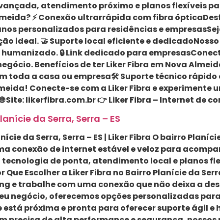
 avançada, atendimento próximo e planos flexíveis pa
Almeida? ⚡ Conexão ultrarrápida com fibra ópticaDe
lanos personalizados para residências e empresasSe
ção ideal. 🤝 Suporte local eficiente e dedicadoNos
 humanizado. 🔒 Link dedicado para empresasConect
gócio. Benefícios de ter Liker Fibra em Nova Almeid
em toda a casa ou empresa🛠 Suporte técnico rápido 
meida! Conecte-se com a Liker Fibra e experimente u
Site: likerfibra.com.br 👉 Liker Fibra – Internet de 
lanície da Serra, Serra – ES
ície da Serra, Serra – ES | Liker Fibra O bairro Planíc
a conexão de internet estável e veloz para acompan
 tecnologia de ponta, atendimento local e planos fl
 Que Escolher a Liker Fibra no Bairro Planície da Se
g e trabalhe com uma conexão que não deixa a desej
eu negócio, oferecemos opções personalizadas para g
está próxima e pronta para oferecer suporte ágil e 
em precisa de alta performance e segurança, nossos