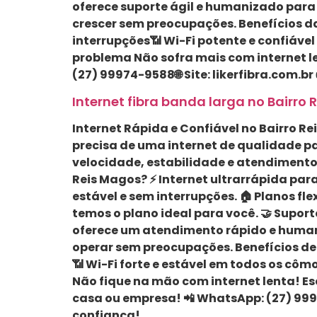
oferece suporte ágil e humanizado para 
crescer sem preocupações. Benefícios da
interrupções📶 Wi-Fi potente e confiáve
problema Não sofra mais com internet le
(27) 99974-9588🌐 Site: likerfibra.com.b
Internet fibra banda larga no Bairro 
Internet Rápida e Confiável no Bairro Rei
precisa de uma internet de qualidade p
velocidade, estabilidade e atendimento l
Reis Magos? ⚡ Internet ultrarrápida par
estável e sem interrupções. 🏠 Planos f
temos o plano ideal para você. 🤝 Supor
oferece um atendimento rápido e humani
operar sem preocupações. Benefícios de
📶 Wi-Fi forte e estável em todos os c
Não fique na mão com internet lenta! Es
casa ou empresa! 📲 WhatsApp: (27) 9997
confiança!