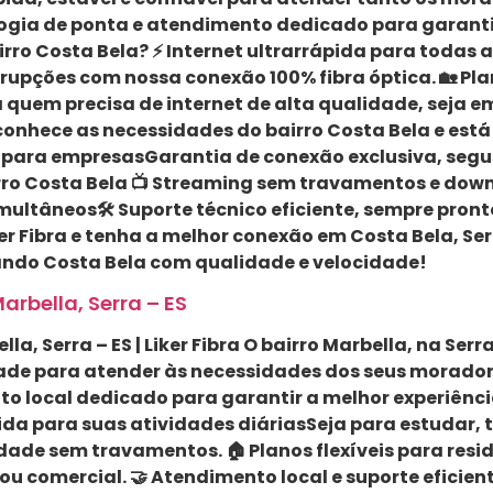
logia de ponta e atendimento dedicado para garantir
Bairro Costa Bela? ⚡ Internet ultrarrápida para toda
rrupções com nossa conexão 100% fibra óptica. 🏡 Plan
uem precisa de internet de alta qualidade, seja em
 conhece as necessidades do bairro Costa Bela e est
o para empresasGarantia de conexão exclusiva, segu
airro Costa Bela 📺 Streaming sem travamentos e down
imultâneos🛠 Suporte técnico eficiente, sempre pro
ker Fibra e tenha a melhor conexão em Costa Bela, Ser
ctando Costa Bela com qualidade e velocidade!
arbella, Serra – ES
lla, Serra – ES | Liker Fibra O bairro Marbella, na S
de para atender às necessidades dos seus moradores
o local dedicado para garantir a melhor experiência d
da para suas atividades diáriasSeja para estudar, tr
lidade sem travamentos. 🏠 Planos flexíveis para re
ou comercial. 🤝 Atendimento local e suporte eficie