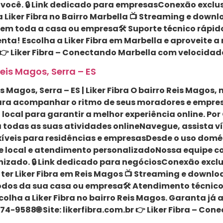
você. 🔒 Link dedicado para empresasConexão exclus
 Liker Fibra no Bairro Marbella 📺 Streaming e down
l em toda a casa ou empresa🛠 Suporte técnico rápido
nta! Escolha a Liker Fibra em Marbella e aproveite a
r 👉 Liker Fibra – Conectando Marbella com velocida
Reis Magos, Serra – ES
s Magos, Serra – ES | Liker Fibra O bairro Reis Magos, 
ara acompanhar o ritmo de seus moradores e empresas
ocal para garantir a melhor experiência online. Por 
a todas as suas atividades onlineNavegue, assista 
lexíveis para residências e empresasDesde o uso do
te local e atendimento personalizadoNossa equipe c
zado. 🔒 Link dedicado para negóciosConexão exclu
 ter Liker Fibra em Reis Magos 📺 Streaming e downl
ômodos da sua casa ou empresa🛠 Atendimento técnico
colha a Liker Fibra no bairro Reis Magos. Garanta já
4-9588🌐 Site: likerfibra.com.br 👉 Liker Fibra – Co