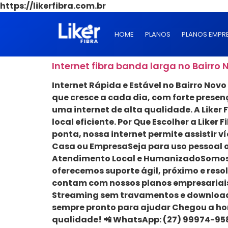
https://likerfibra.com.br
HOME
PLANOS
PLANOS EMPR
Internet fibra banda larga no Bairro 
Internet Rápida e Estável no Bairro Novo 
que cresce a cada dia, com forte prese
uma internet de alta qualidade. A Liker 
local eficiente. Por Que Escolher a Like
ponta, nossa internet permite assistir 
Casa ou EmpresaSeja para uso pessoal ou
Atendimento Local e HumanizadoSomos d
oferecemos suporte ágil, próximo e reso
contam com nossos planos empresariais d
Streaming sem travamentos e downloads 
sempre pronto para ajudar Chegou a ho
qualidade! 📲 WhatsApp: (27) 99974-9588