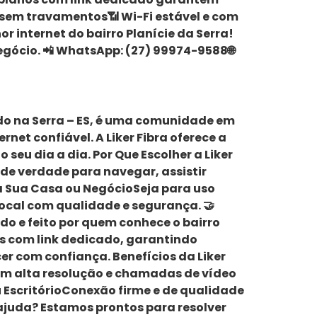
ng sem travamentos📶 Wi-Fi estável e com
r internet do bairro Planície da Serra!
egócio. 📲 WhatsApp: (27) 99974-9588🌐
izado na Serra – ES, é uma comunidade em
et confiável. A Liker Fibra oferece a
seu dia a dia. Por Que Escolher a Liker
de verdade para navegar, assistir
ra Sua Casa ou NegócioSeja para uso
local com qualidade e segurança. 🤝
do e feito por quem conhece o bairro
s com link dedicado, garantindo
r com confiança. Benefícios da Liker
 em alta resolução e chamadas de vídeo
 EscritórioConexão firme e de qualidade
e ajuda? Estamos prontos para resolver