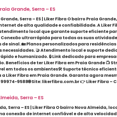
Praia Grande, Serra – ES
Grande, Serra – ES | Liker Fibra O bairro Praia Grande
ernet de alta qualidade e confiabilidade. A Liker Fi
 e atendimento local que garante suporte eficiente p
 ⚡ Conexão ultrarrápida para todas as suas atividad
 sinal. 🏡 Planos personalizados para residências
s necessidades. 🤝 Atendimento local e suporte ded
rápido e humanizado. 🔒 Link dedicado para empres
o. Benefícios de ter Liker Fibra em Praia Grande 📺 
vel em todos os ambientes🛠 Suporte técnico eficien
a Liker Fibra em Praia Grande. Garanta agora mesmo
99974-9588🌐 Site: likerfibra.com.br 👉 Liker Fibra 
lmeida, Serra – ES
, Serra – ES | Liker Fibra O bairro Nova Almeida, loc
ma conexão de internet confiável e de alta velocid