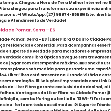
eu tempo. Chegou a Hora de Ter a Melhor Internet no
r Fibra chegou para transformar sua experiência onl
iona. 📲 WhatsApp: (27) 99974-9588🌐 Site: likerfib
nça e Atendimento de Verdade!
Cidade Pomar, Serra – ES
dade Pomar, Serra – ES | Liker Fibra O bairro Cidade 
 residencial e comercial. Para acompanhar esse ritm
ade e suporte de verdade para moradores e empresas d
e Verdade com Fibra ÓpticaNavegue sem travamentos
ine ou jogar com desempenho máximo. 🏡 Conexão Est
mos planos sob medida para garantir uma experiênci
A Liker Fibra está presente na Grande Vitória e en
e e sem enrolação. 🏢 Soluções Empresariais com Lin
do da Liker Fibra garante exclusividade de sinal, a
falhas. Vantagens da Liker Fibra no Cidade Pomar 
 definição, sem buffering ou lentidão. 📶 Wi-Fi Fort
 sinal forte em todos os cômodos. 🛠️ Suporte Técni
u tempo. Conecte-se com a Melhor Internet do Bairro