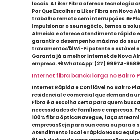
locais. A Liker Fibra oferece tecnologia
Por Que Escolher a Liker Fibra em Nova 
trabalho remoto sem interrupções. 🏡 P
impulsionar o seu negócio, temos a solu
Almeida e oferece atendimento rápido e
garantir o desempenho máximo do seu ne
travamentos📶 Wi-Fi potente e estável 
Garanta já a melhor internet de Nova Al
empresa. 📲 WhatsApp: (27) 99974-9588🌐 
Internet fibra banda larga no Bairro P
Internet Rápida e Confiável no Bairro Plan
residencial e comercial que demanda um
Fibra é a escolha certa para quem busca
necessidades de famílias e empresas. Por
100% fibra ópticaNavegue, faça streamin
empresasSeja para sua casa ou para o s
Atendimento local e rápidoNossa equipe 
🔒 Link dedicado para empresasPara qu