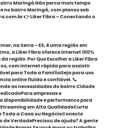
 Bairro Maringá Não perca mais tempo
ine no bairro Maringá, com planos sob
ra.com.br 👉 Liker Fibra – Conectando o
Pomar, na Serra – ES, é uma região em
o, a Liker Fibra oferece internet 100%
a região. Por Que Escolher a Liker Fibra
, com internet rápida para assistir
ável para Toda a FamíliaSeja para uso
a online fluida e confiável. 📞
tende as necessidades do bairro Cidade
k DedicadoPara empresas e
lta disponibilidade e performance para
 Streaming em Alta QualidadeCurta
e em Toda a Casa ou NegócioConecte
co de VerdadePrecisou de ajuda? A gente
 Cidade Pomar Se você mora ou trabalha