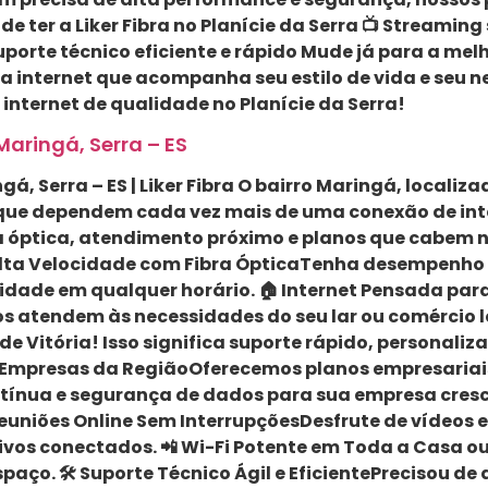
 de ter a Liker Fibra no Planície da Serra 📺 Streami
rte técnico eficiente e rápido Mude já para a melho
a internet que acompanha seu estilo de vida e seu n
ua internet de qualidade no Planície da Serra!
Maringá, Serra – ES
ngá, Serra – ES | Liker Fibra O bairro Maringá, local
ue dependem cada vez mais de uma conexão de intern
 óptica, atendimento próximo e planos que cabem no 
Alta Velocidade com Fibra ÓpticaTenha desempenho 
lidade em qualquer horário. 🏠 Internet Pensada pa
os atendem às necessidades do seu lar ou comércio 
 Vitória! Isso significa suporte rápido, personaliza
a Empresas da RegiãoOferecemos planos empresariai
ntínua e segurança de dados para sua empresa cresce
 Reuniões Online Sem InterrupçõesDesfrute de vídeos
ivos conectados. 📲 Wi-Fi Potente em Toda a Casa ou
aço. 🛠️ Suporte Técnico Ágil e EficientePrecisou d