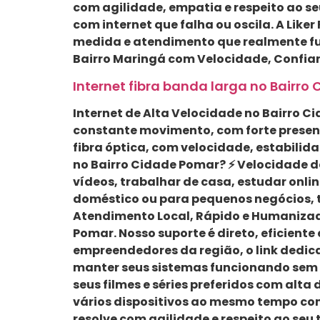
com agilidade, empatia e respeito ao s
com internet que falha ou oscila. A Like
medida e atendimento que realmente func
Bairro Maringá com Velocidade, Confia
Internet fibra banda larga no Bairro 
Internet de Alta Velocidade no Bairro Ci
constante movimento, com forte presença
fibra óptica, com velocidade, estabilid
no Bairro Cidade Pomar? ⚡ Velocidade d
vídeos, trabalhar de casa, estudar onl
doméstico ou para pequenos negócios, te
Atendimento Local, Rápido e Humanizado
Pomar. Nosso suporte é direto, eficient
empreendedores da região, o link dedica
manter seus sistemas funcionando sem 
seus filmes e séries preferidos com alta
vários dispositivos ao mesmo tempo com
resolve com agilidade e respeito ao se