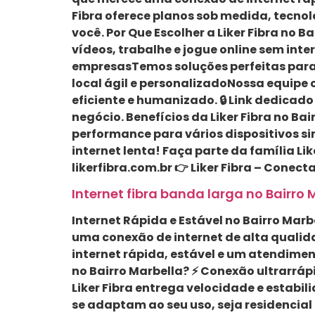
Fibra oferece planos sob medida, tecno
você. Por Que Escolher a Liker Fibra no 
vídeos, trabalhe e jogue online sem inte
empresasTemos soluções perfeitas para q
local ágil e personalizadoNossa equipe
eficiente e humanizado. 🔒 Link dedicad
negócio. Benefícios da Liker Fibra no B
performance para vários dispositivos s
internet lenta! Faça parte da família Li
likerfibra.com.br 👉 Liker Fibra – Cone
Internet fibra banda larga no Bairro M
Internet Rápida e Estável no Bairro Marbe
uma conexão de internet de alta qualida
internet rápida, estável e um atendiment
no Bairro Marbella? ⚡ Conexão ultrarrápi
Liker Fibra entrega velocidade e estabi
se adaptam ao seu uso, seja residencial 