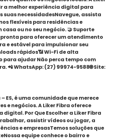
 a melhor experiência digital para
s as suas necessidadesNavegue, assista
os flexíveis para residências e
 casa ou no seu negócio. 🤝 Suporte
á pronta para oferecer um atendimento
ra e estável para impulsionar seu
loads rápidos📶 Wi-Fi de alta
nto para ajudar Não perca tempo com
ra. 📲 WhatsApp: (27) 99974-9588🌐 Site:
erra – ES, é uma comunidade que merece
 e negócios. A Liker Fibra oferece
igital. Por Que Escolher a Liker Fibra
abalhar, assistir vídeos ou jogar, a
sidências e empresasTemos soluções que
nteNossa equipe conhece o bairro e