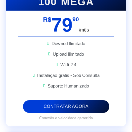
100 MEGA
79
R$
90
/mês
Downod Ilimitado
Upload Ilimitado
Wi-fi 2.4
Instalação grátis - Sob Consulta
Suporte Humanizado
CONTRATAR AGORA
Conexão e velocidade garantida