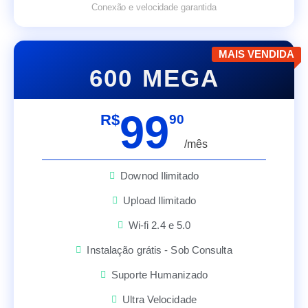
Conexão e velocidade garantida
MAIS VENDIDA
600 MEGA
99
R$
90
/mês
Downod Ilimitado
Upload Ilimitado
Wi-fi 2.4 e 5.0
Instalação grátis - Sob Consulta
Suporte Humanizado
Ultra Velocidade