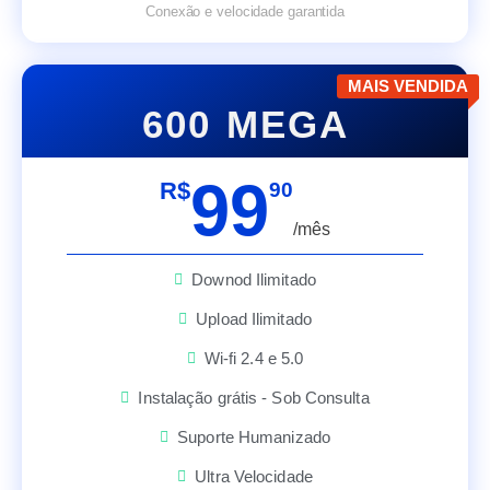
Conexão e velocidade garantida
MAIS VENDIDA
600 MEGA
99
R$
90
/mês
Downod Ilimitado
Upload Ilimitado
Wi-fi 2.4 e 5.0
Instalação grátis - Sob Consulta
Suporte Humanizado
Ultra Velocidade