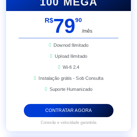
100 MEGA
79
R$
90
/mês
Downod Ilimitado
Upload Ilimitado
Wi-fi 2.4
Instalação grátis - Sob Consulta
Suporte Humanizado
CONTRATAR AGORA
Conexão e velocidade garantida