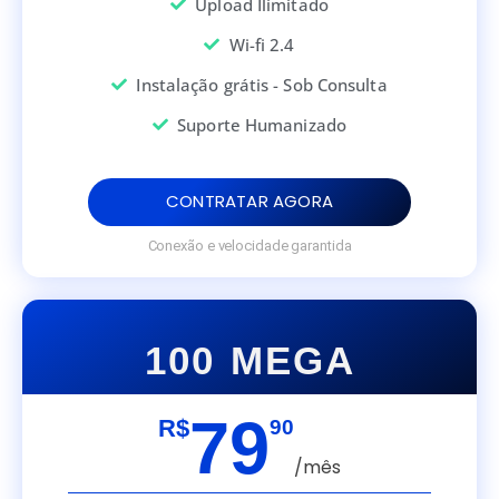
Upload Ilimitado
Wi-fi 2.4
Instalação grátis - Sob Consulta
Suporte Humanizado
CONTRATAR AGORA
Conexão e velocidade garantida
100 MEGA
79
R$
90
/mês