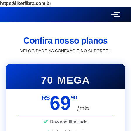
https://likerfibra.com.br
Confira nosso planos
VELOCIDADE NA CONEXÃO E NO SUPORTE !
70 MEGA
69
R$
90
/mês
Downod Ilimitado