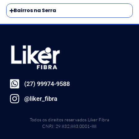
Bairros na Serra
(27) 99974-9588
@liker_fibra
Todos os direitos reservados Liker Fibra
CNPJ: 29.832.883.0001-88