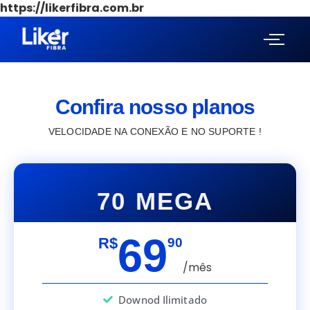
https://likerfibra.com.br
Confira nosso planos
VELOCIDADE NA CONEXÃO E NO SUPORTE !
70 MEGA
69
R$
90
/mês
Downod Ilimitado