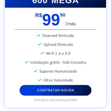
600 MEGA
99
R$
90
/mês
Downod Ilimitado
Upload Ilimitado
Wi-fi 2.4 e 5.0
Instalação grátis - Sob Consulta
Suporte Humanizado
Ultra Velocidade
CONTRATAR AGORA
Conexão e velocidade garantida