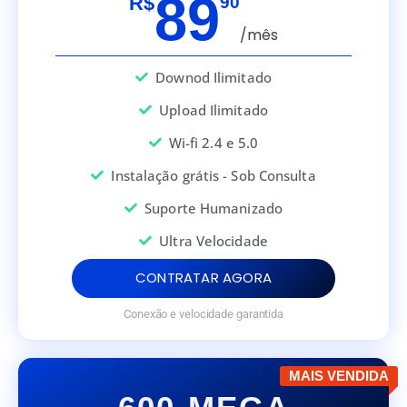
89
R$
90
/mês
Downod Ilimitado
Upload Ilimitado
Wi-fi 2.4 e 5.0
Instalação grátis - Sob Consulta
Suporte Humanizado
Ultra Velocidade
CONTRATAR AGORA
Conexão e velocidade garantida
MAIS VENDIDA