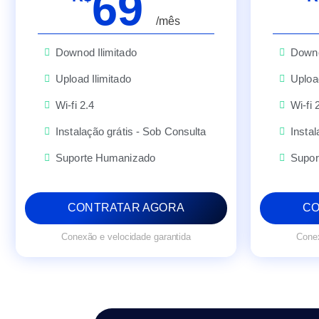
69
/mês
Downod Ilimitado
Downo
Upload Ilimitado
Upload
Wi-fi 2.4
Wi-fi 
Instalação grátis - Sob Consulta
Instal
Suporte Humanizado
Supor
CONTRATAR AGORA
CO
Conexão e velocidade garantida
Conex