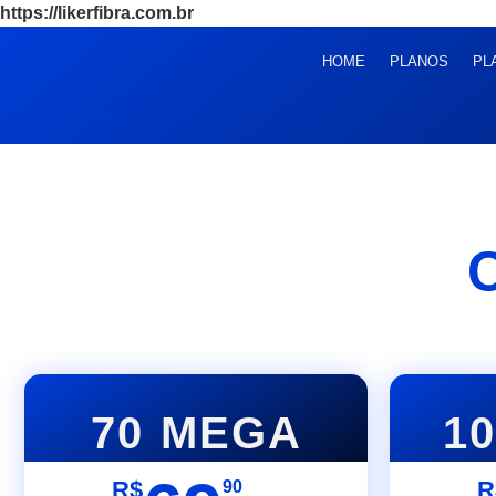
https://likerfibra.com.br
HOME
PLANOS
PL
C
70 MEGA
1
R$
R
90