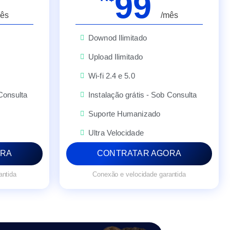
99
ês
/mês
Downod Ilimitado
Upload Ilimitado
Wi-fi 2.4 e 5.0
 Consulta
Instalação grátis - Sob Consulta
Suporte Humanizado
Ultra Velocidade
ORA
CONTRATAR AGORA
antida
Conexão e velocidade garantida