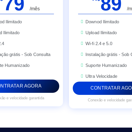
79
89
/mês
/m
d Ilimitado
Downod Ilimitado
 Ilimitado
Upload Ilimitado
2.4
Wi-fi 2.4 e 5.0
ação grátis - Sob Consulta
Instalação grátis - Sob
te Humanizado
Suporte Humanizado
Ultra Velocidade
NTRATAR AGORA
CONTRATAR AG
ão e velocidade garantida
Conexão e velocidade gar