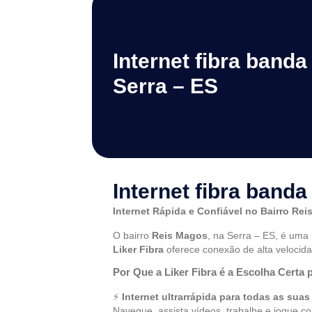
Internet fibra banda
Serra – ES
Internet fibra banda
Internet Rápida e Confiável no Bairro Reis
O bairro
Reis Magos
, na Serra – ES, é uma
Liker Fibra
oferece conexão de alta velocidad
Por Que a Liker Fibra é a Escolha Certa
⚡
Internet ultrarrápida para todas as suas
Navegue, assista vídeos, trabalhe e jogue c