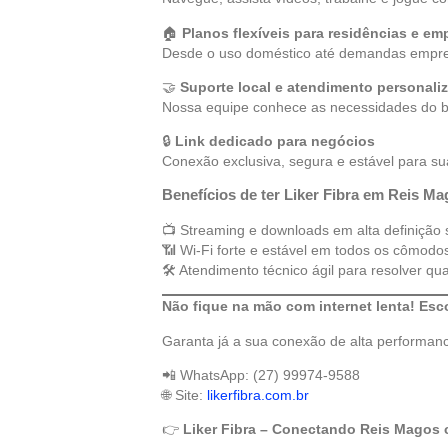
🏠
Planos flexíveis para residências e em
Desde o uso doméstico até demandas empresa
🤝
Suporte local e atendimento personali
Nossa equipe conhece as necessidades do b
🔒
Link dedicado para negócios
Conexão exclusiva, segura e estável para 
Benefícios de ter Liker Fibra em Reis M
📺 Streaming e downloads em alta definição
📶 Wi-Fi forte e estável em todos os cômod
🛠 Atendimento técnico ágil para resolver q
Não fique na mão com internet lenta! Esco
Garanta já a sua conexão de alta performan
📲 WhatsApp: (27) 99974-9588
🌐 Site:
likerfibra.com.br
👉
Liker Fibra – Conectando Reis Magos 