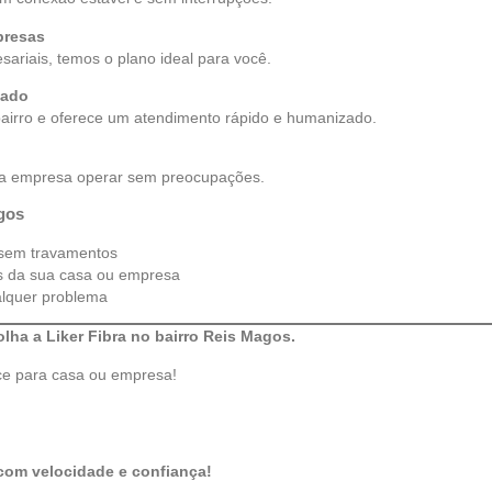
presas
riais, temos o plano ideal para você.
zado
airro e oferece um atendimento rápido e humanizado.
sua empresa operar sem preocupações.
agos
 sem travamentos
os da sua casa ou empresa
ualquer problema
lha a Liker Fibra no bairro Reis Magos.
ce para casa ou empresa!
com velocidade e confiança!