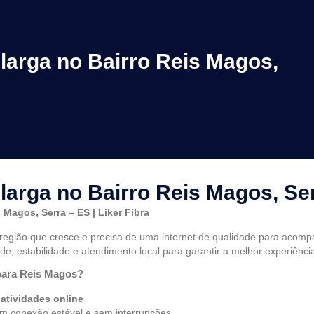
 larga no Bairro Reis Magos,
 larga no Bairro Reis Magos, Se
 Magos, Serra – ES | Liker Fibra
 região que cresce e precisa de uma internet de qualidade para acom
e, estabilidade e atendimento local para garantir a melhor experiência
 para Reis Magos?
 atividades online
om conexão estável e sem interrupções.