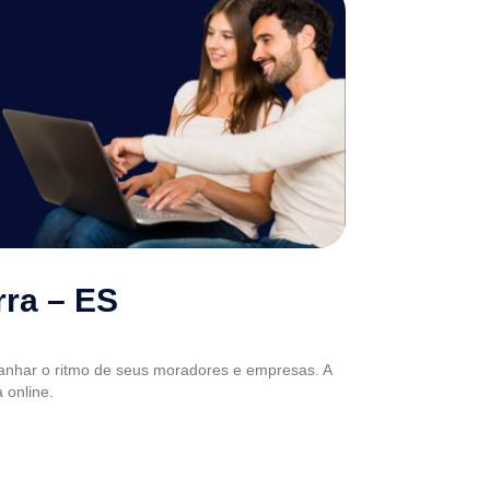
rra – ES
panhar o ritmo de seus moradores e empresas. A
 online.