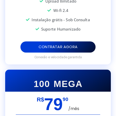
Upload Ilimitado
Wi-fi 2.4
Instalação grátis - Sob Consulta
Suporte Humanizado
CONTRATAR AGORA
Conexão e velocidade garantida
100 MEGA
79
R$
90
/mês