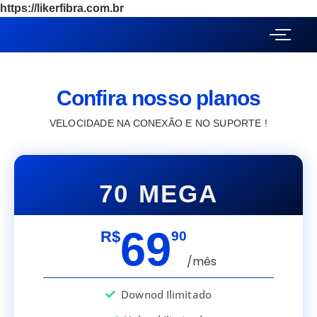
https://likerfibra.com.br
Confira nosso planos
VELOCIDADE NA CONEXÃO E NO SUPORTE !
70 MEGA
69
R$
90
/mês
Downod Ilimitado