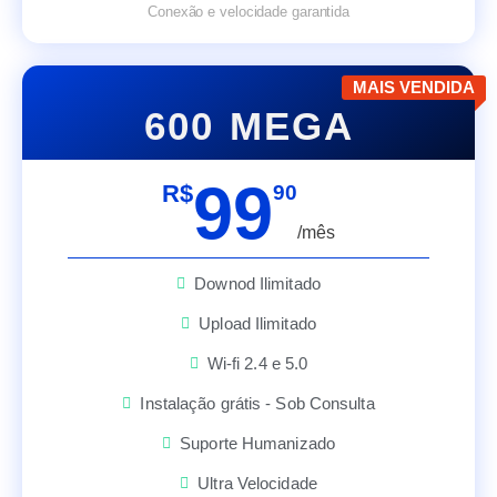
Conexão e velocidade garantida
MAIS VENDIDA
600 MEGA
99
R$
90
/mês
Downod Ilimitado
Upload Ilimitado
Wi-fi 2.4 e 5.0
Instalação grátis - Sob Consulta
Suporte Humanizado
Ultra Velocidade