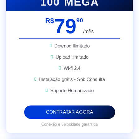
100 MEGA
79
R$
90
/mês
Downod Ilimitado
Upload Ilimitado
Wi-fi 2.4
Instalação grátis - Sob Consulta
Suporte Humanizado
CONTRATAR AGORA
Conexão e velocidade garantida