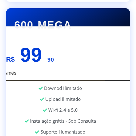
600 MEGA
99
R$
90
/mês
Downod Ilimitado
Upload Ilimitado
Wi-fi 2.4 e 5.0
Instalação grátis - Sob Consulta
Suporte Humanizado